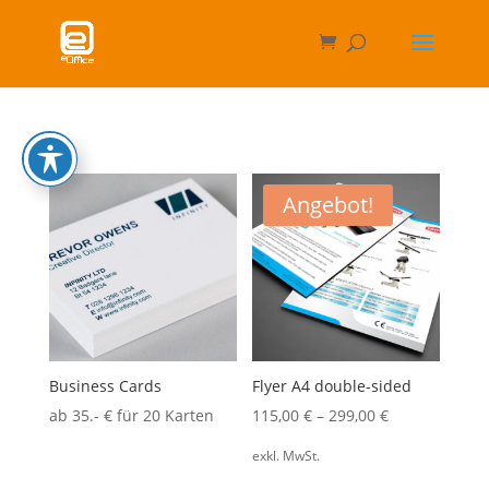
Angebot!
Business Cards
Flyer A4 double-sided
ab 35.- € für 20 Karten
115,00
€
–
299,00
€
exkl. MwSt.